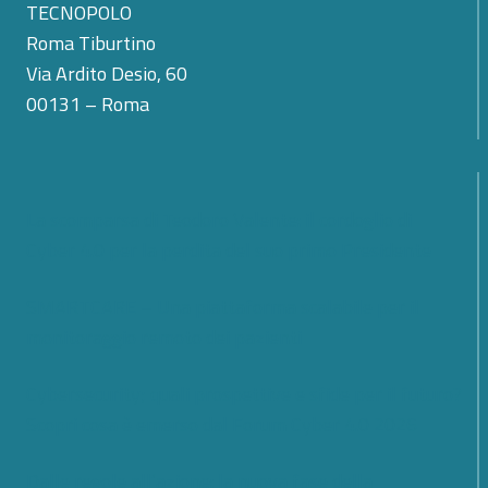
TECNOPOLO
Roma Tiburtino
Via Ardito Desio, 60
00131 – Roma
La scomparsa di Teodoro Valente: il cordoglio di
Cyber 4.0 per la perdita del suo primo Presidente
SMARTCARE – Una piattaforma scalabile per il
monitoraggio remoto dei pazienti
Cybersecurity; quali prospettive e sfide per il futuro?
Scopri cosa è emerso dal Forum Cyber 4.0 2026
Dalle regole all’azione: la nuova fase della