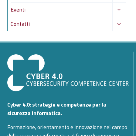
menu
Alterna
Eventi
figlio
menu
Alterna
Contatti
figlio
menu
figlio
Cyber 4.0: strategie e competenze per la
sicurezza informatica.
Formazione, orientamento e innovazione nel campo
della sicurezza informatica al fianco di imprese e