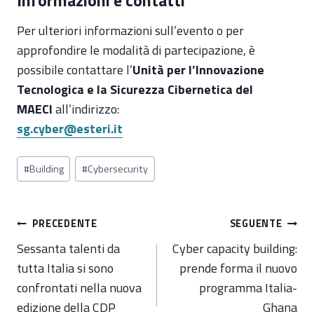
Per ulteriori informazioni sull’evento o per
approfondire le modalità di partecipazione, è
possibile contattare l’
Unità per l’Innovazione
Tecnologica e la Sicurezza Cibernetica del
MAECI
all’indirizzo:
sg.cyber@esteri.it
Tag
#
Building
#
Cybersecurity
articolo:
Navigazione
PRECEDENTE
SEGUENTE
articoli
Sessanta talenti da
Cyber capacity building:
tutta Italia si sono
prende forma il nuovo
confrontati nella nuova
programma Italia-
edizione della CDP
Ghana