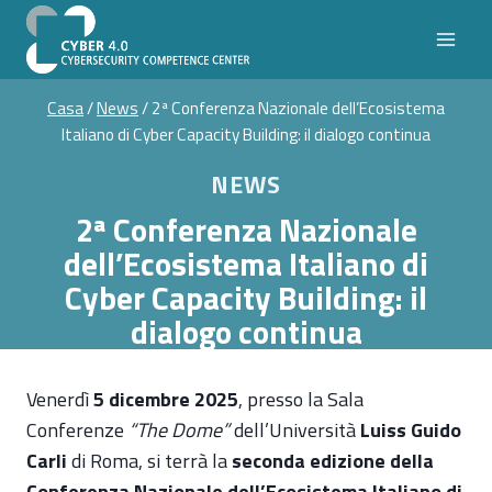
Salta
al
contenuto
Casa
/
News
/
2ª Conferenza Nazionale dell’Ecosistema
Italiano di Cyber Capacity Building: il dialogo continua
NEWS
2ª Conferenza Nazionale
dell’Ecosistema Italiano di
Cyber Capacity Building: il
dialogo continua
Venerdì
5 dicembre 2025
, presso la Sala
Conferenze
“The Dome”
dell’Università
Luiss Guido
Carli
di Roma, si terrà la
seconda edizione della
Conferenza Nazionale dell’Ecosistema Italiano di