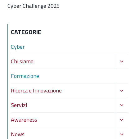
Cyber Challenge 2025
CATEGORIE
Cyber
Alterna
Chi siamo
menu
Formazione
figlio
Alterna
Ricerca e Innovazione
menu
Alterna
Servizi
figlio
menu
Alterna
Awareness
figlio
menu
Alterna
News
figlio