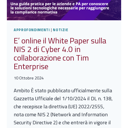
SULLA
TAVOLA
ROTONDA
DEL
APPROFONDIMENTI
|
NOTIZIE
FORUM
E’ online il White Paper sulla
ICT
SECURITY
NIS 2 di Cyber 4.0 in
collaborazione con Tim
Enterprise
10 Ottobre 2024
Ambito È stato pubblicato ufficialmente sulla
Gazzetta Ufficiale del 1/10/2024 il DL n. 138,
che recepisce la direttiva (UE) 2022/2555,
nota come NIS 2 (Network and Information
Security Directive 2) e che entrerà in vigore il