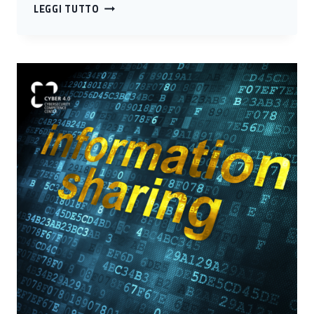
LA
LEGGI TUTTO
FORMAZIONE
COME
LEVA
STRATEGICA
DI
CYBER
RESILIENZA:
LE
SFIDE
DA
AFFRONTARE
E
LE
INIZIATIVE
IN
CORSO