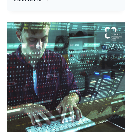
CYBER
4.0:
LE
METODOLOGIE
E
LE
COMPETENZE
AL
SERVIZIO
DELLE
PMI