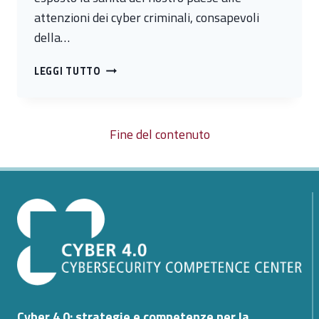
attenzioni dei cyber criminali, consapevoli
della…
LA
LEGGI TUTTO
SANITÀ
È
NEL
Fine del contenuto
MIRINO
DEGLI
HACKER
INFORMATICI:
A
RISCHIO
SERVIZI,
DISPOSITIVI
E
PRIVACY
DEGLI
UTENTI
Cyber 4.0: strategie e competenze per la