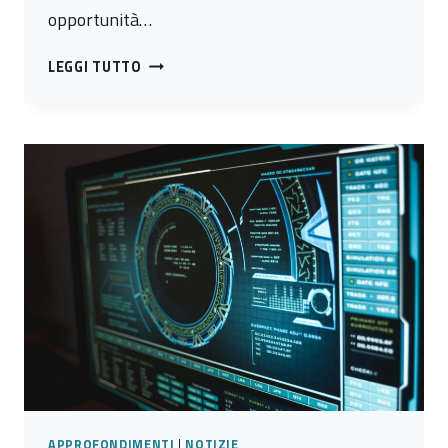
opportunità…
CYBER
LEGGI TUTTO
HEALTH:
SICUREZZA
DIGITALE
PER
BIOMEDICINA
E
BIOTECNOLOGIE
APPROFONDIMENTI
|
NOTIZIE