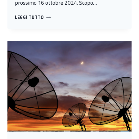
prossimo 16 ottobre 2024. Scopo…
E’
LEGGI TUTTO
ONLINE
IL
WHITE
PAPER
SULLA
NIS
2
DI
CYBER
4.0
IN
COLLABORAZIONE
CON
TIM
ENTERPRISE