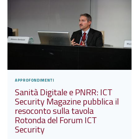
OF
PRACTICE:
UNA
GUIDA
STRATEGICA
VERSO
L’ATTUAZIONE
DELL’AI
ACT
APPROFONDIMENTI
Sanità Digitale e PNRR: ICT
Security Magazine pubblica il
resoconto sulla tavola
Rotonda del Forum ICT
Security