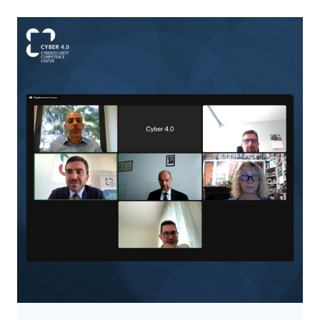
FUTURO
PASSA
PER
LA
CYBERSECURITY