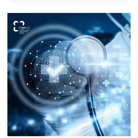
PER
LE
PMI?