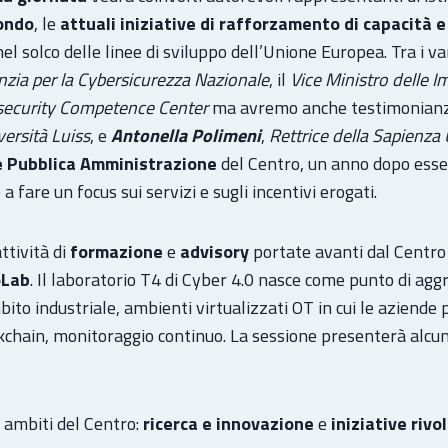
mondo
, le
attuali iniziative di rafforzamento di capacità
el solco delle linee di sviluppo dell’Unione Europea. Tra i var
nzia per la Cybersicurezza Nazionale
, il
Vice Ministro delle I
rsecurity Competence Center
ma avremo anche testimonianze
versità Luiss
, e
Antonella Polimeni
,
Rettrice della Sapienza
e Pubblica Amministrazione
del Centro, un anno dopo esse
 fare un focus sui servizi e sugli incentivi erogati.
ttività di
formazione
e
advisory
portate avanti dal Centro 
oLab
. Il laboratorio T4 di Cyber 4.0 nasce come punto di agg
mbito industriale, ambienti virtualizzati OT in cui le aziende
kchain, monitoraggio continuo. La sessione presenterà alcune
 ambiti del Centro:
ricerca e innovazione
e
iniziative rivo