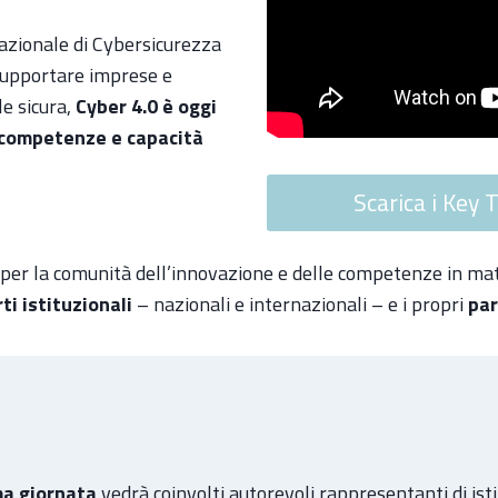
Nazionale di Cybersicurezza
 supportare imprese e
e sicura,
Cyber 4.0 è oggi
i competenze e capacità
Scarica i Key
o per la comunità dell’innovazione e delle competenze in m
ti istituzionali
– nazionali e internazionali – e i propri
par
ma giornata
vedrà coinvolti autorevoli rappresentanti di isti