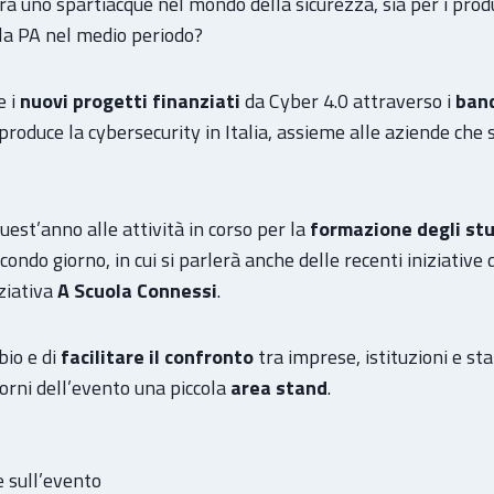
 uno spartiacque nel mondo della sicurezza, sia per i produtt
e la PA nel medio periodo?
e i
nuovi progetti finanziati
da Cyber 4.0 attraverso i
band
produce la cybersecurity in Italia, assieme alle aziende che
est’anno alle attività in corso per la
formazione degli stu
econdo giorno, in cui si parlerà anche delle recenti iniziativ
ziativa
A Scuola Connessi
.
bio e di
facilitare il confronto
tra imprese, istituzioni e sta
 giorni dell’evento una piccola
area stand
.
 sull’evento