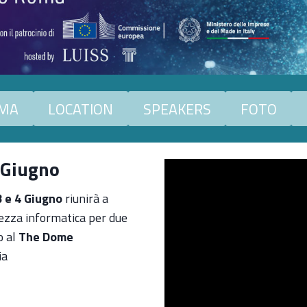
MMA
LOCATION
SPEAKERS
FOTO
4 Giugno
3 e 4 Giugno
riunirà a
ezza informatica per due
o al
The Dome
ia