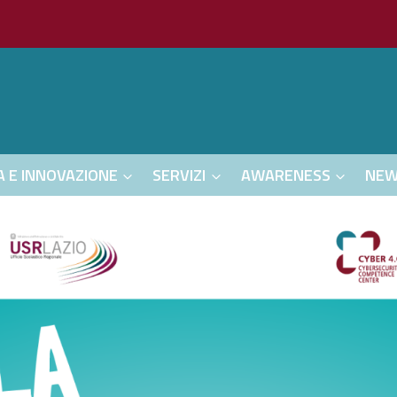
A E INNOVAZIONE
SERVIZI
AWARENESS
NE