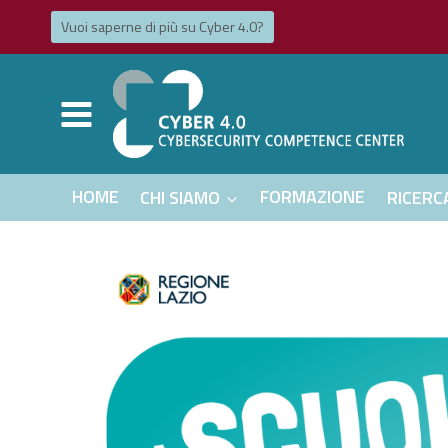
Salta
Vuoi saperne di più su Cyber ​​4.0?
al
contenuto
HOME
CHI SIAMO
FORMAZIONE
RICERC