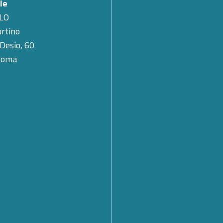
le
del suo primo Presidente
LO
rtino
SMARTCARE – Una piatta
 Desio, 60
scalabile per il monitoragg
Roma
dei pazienti
Cybersecurity; quali prospe
sfide per il futuro? Scopri c
emerso dal Forum Cyber 4.
Dalle regole all’azione: la 
della cooperazione globale 
cybersicurezza aperta dall
Unite
Dalle norme all’azione: a Fi