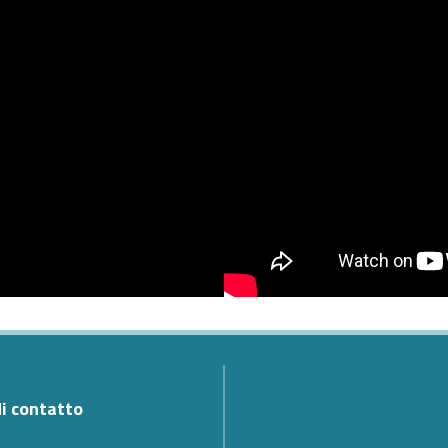
di contatto
La scomparsa di Teodoro Val
cordoglio di Cyber 4.0 per l