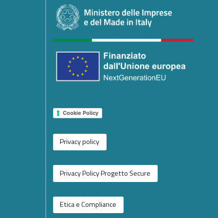
forma
io remoto
ttive e
osa è
0 2026
Cookie Policy
nuova fase
Privacy policy
sulla
e Nazioni
Privacy Policy Progetto Secure
renze la
Etica e Compliance