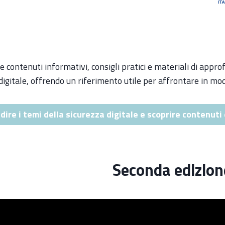
ie contenuti informativi, consigli pratici e materiali di ap
digitale, offrendo un riferimento utile per affrontare in mo
ire i temi della sicurezza digitale e scoprire contenuti 
Seconda edizion