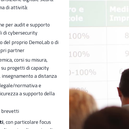
 di attività:
one per audit e supporto
i di cybersecurity
zzo del proprio DemoLab o di
opri partner
emica, corsi su misura,
 su progetti di capacity
ne, insegnamento a distanza
 legale/normativa e
sicurezza a supporto della
e brevetti
ti
, con particolare focus