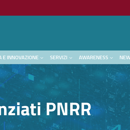
A E INNOVAZIONE
SERVIZI
AWARENESS
NE
anziati PNRR