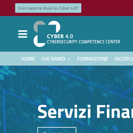
Salta
Vuoi saperne di più su Cyber ​​4.0?
al
contenuto
HOME
CHI SIAMO
FORMAZIONE
RICERC
Servizi Fin