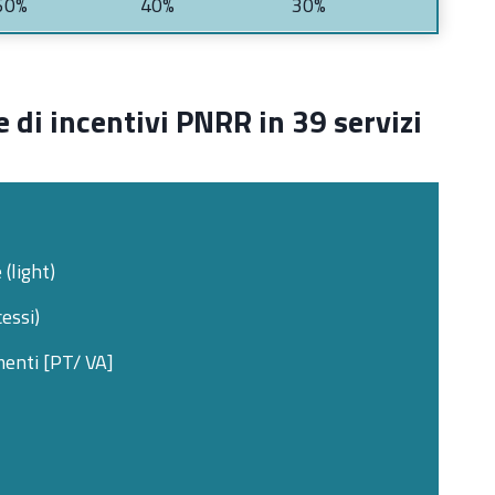
50%
40%
30%
e di incentivi PNRR in 39 servizi
(light)
essi)
enti [PT/ VA]