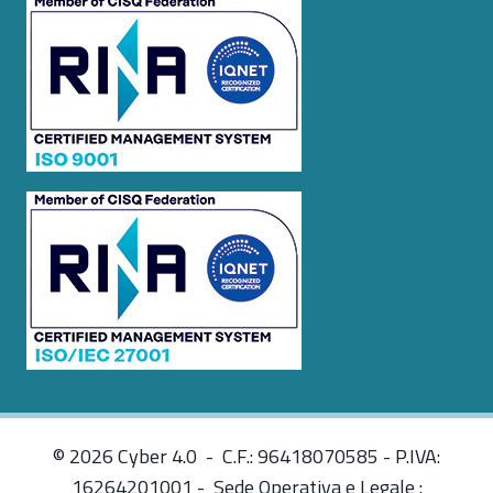
© 2026 Cyber 4.0 - C.F.: 96418070585 - P.IVA:
16264201001 - Sede Operativa e Legale :