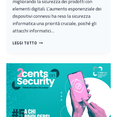
migliorando la sicurezza dei prodotti con
elementi digitali. L’aumento esponenziale dei
dispositivi connessi ha reso la sicurezza
informatica una priorità cruciale, poiché gli
attacchi informatici…
#6
LEGGI TUTTO
IL
CYBER
RESILIENCE
ACT
(
CRA)
-
I
FUTURI
IMPATTI
NELL’INDUSTRIA
ITALIANA