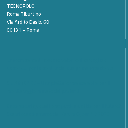
TECNOPOLO
Roma Tiburtino
Via Ardito Desio, 60
00131 – Roma
La scomparsa di Teodoro Valente: il cordoglio di
Cyber 4.0 per la perdita del suo primo Presidente
SMARTCARE – Una piattaforma scalabile per il
monitoraggio remoto dei pazienti
Cybersecurity; quali prospettive e sfide per il futuro?
Scopri cosa è emerso dal Forum Cyber 4.0 2026