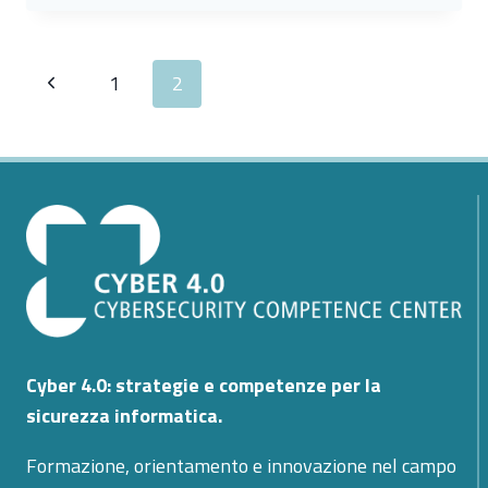
CONSAPEVOLE
DI
Navigazione
STRUMENTI
Pagina
1
2
E
pagina
TECNOLOGIE
Precedente
Cyber 4.0: strategie e competenze per la
sicurezza informatica.
Formazione, orientamento e innovazione nel campo