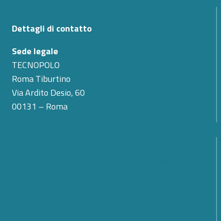
Dettagli di contatto
Sede legale
TECNOPOLO
Roma Tiburtino
Via Ardito Desio, 60
00131 – Roma
La scomparsa di Teodoro Valente: il cordoglio di
Cyber 4.0 per la perdita del suo primo Presidente
SMARTCARE – Una piattaforma scalabile per il
monitoraggio remoto dei pazienti