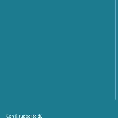
Cyber 4.0 per la perdita del suo primo Presidente
SMARTCARE – Una piattaforma scalabile per il
monitoraggio remoto dei pazienti
Cybersecurity; quali prospettive e sfide per il futuro?
Scopri cosa è emerso dal Forum Cyber 4.0 2026
Dalle regole all’azione: la nuova fase della
cooperazione globale sulla cybersicurezza aperta
dalle Nazioni Unite
Dalle norme all’azione: a Firenze la EU CyberNet
Summer School 2026 sulla cyber diplomacy
Con il supporto di: