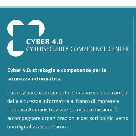
–
PROTEZIONE
DEI
PRODOTTI
FARMACEUTICI
TRAMITE
SENSORI
WIRELESS
INTEGRATI
NEL
Cyber 4.0: strategie e competenze per la
PACKAGING
sicurezza informatica.
Formazione, orientamento e innovazione nel campo
della sicurezza informatica al fianco di imprese e
Pubblica Amministrazione. La nostra missione è
accompagnare organizzazioni e decisori politici verso
una digitalizzazione sicura.