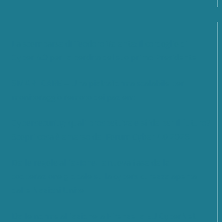
La scomparsa di Teodoro Valente: il cordoglio di
Cyber 4.0 per la perdita del suo primo Presidente
SMARTCARE – Una piattaforma scalabile per il
monitoraggio remoto dei pazienti
Cybersecurity; quali prospettive e sfide per il futuro?
Scopri cosa è emerso dal Forum Cyber 4.0 2026
Dalle regole all’azione: la nuova fase della
cooperazione globale sulla cybersicurezza aperta
dalle Nazioni Unite
Dalle norme all’azione: a Firenze la EU CyberNet