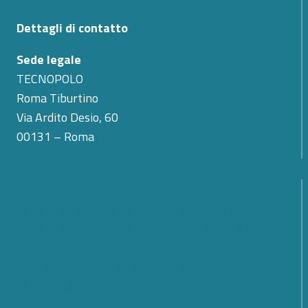
Dettagli di contatto
Sede legale
TECNOPOLO
Roma Tiburtino
Via Ardito Desio, 60
00131 – Roma
La scomparsa di Teodoro Valente: il cordoglio di
Cyber 4.0 per la perdita del suo primo Presidente
SMARTCARE – Una piattaforma scalabile per il
monitoraggio remoto dei pazienti