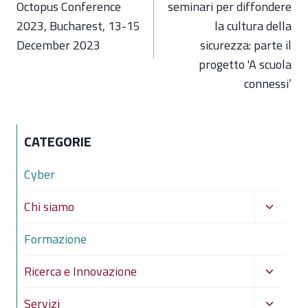
Octopus Conference
seminari per diffondere
2023, Bucharest, 13-15
la cultura della
December 2023
sicurezza: parte il
progetto 'A scuola
connessi’
CATEGORIE
Cyber
Alterna
Chi siamo
menu
Formazione
figlio
Alterna
Ricerca e Innovazione
menu
Alterna
Servizi
figlio