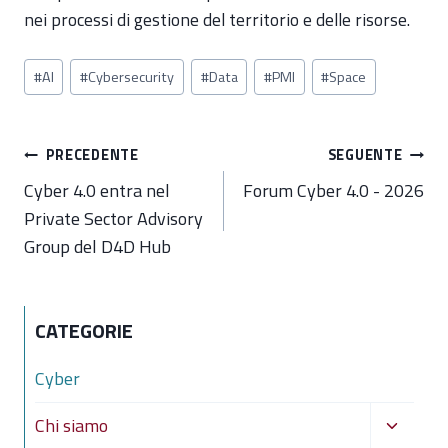
nei processi di gestione del territorio e delle risorse.
Tag
#
AI
#
Cybersecurity
#
Data
#
PMI
#
Space
articolo:
Navigazione
PRECEDENTE
SEGUENTE
articoli
Cyber 4.0 entra nel
Forum Cyber 4.0 - 2026
Private Sector Advisory
Group del D4D Hub
CATEGORIE
Cyber
Alterna
Chi siamo