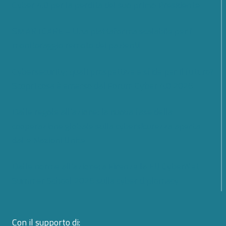
Cyber 4.0 per la perdita del suo primo Presidente
SMARTCARE – Una piattaforma scalabile per il
monitoraggio remoto dei pazienti
Cybersecurity; quali prospettive e sfide per il futuro?
Scopri cosa è emerso dal Forum Cyber 4.0 2026
Dalle regole all’azione: la nuova fase della
cooperazione globale sulla cybersicurezza aperta
dalle Nazioni Unite
Dalle norme all’azione: a Firenze la EU CyberNet
Summer School 2026 sulla cyber diplomacy
Con il supporto di: