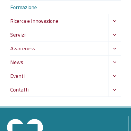
menu
Formazione
figlio
Alterna
Ricerca e Innovazione
menu
Alterna
Servizi
figlio
menu
Alterna
Awareness
figlio
menu
Alterna
News
figlio
menu
Alterna
Eventi
figlio
menu
Alterna
Contatti
figlio
menu
figlio