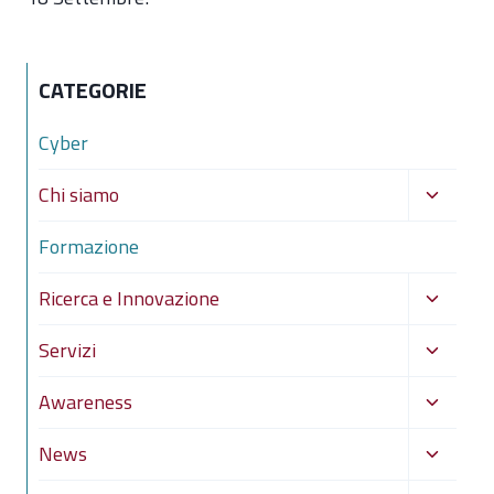
CATEGORIE
Cyber
Alterna
Chi siamo
menu
Formazione
figlio
Alterna
Ricerca e Innovazione
menu
Alterna
Servizi
figlio
menu
Alterna
Awareness
figlio
menu
Alterna
News
figlio
menu