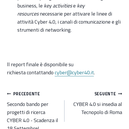
business,
le
key activities
e
key
resources
necessarie per attivare le linee di
attività Cyber 4.0, i canali di comunicazione
e
gli
strumenti di networking.
ll report finale è disponibile su
richiesta contattando
cyber@cyber40.it
.
Navigazione
PRECEDENTE
SEGUENTE
articoli
Secondo bando per
CYBER 4.0 si insedia al
progetti di ricerca
Tecnopolo di Roma
CYBER 4.0 - Scadenza il
18 Settembre!