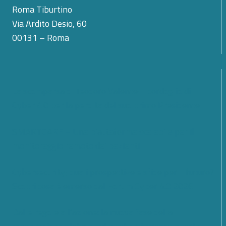
Roma Tiburtino
Via Ardito Desio, 60
00131 – Roma
La scomparsa di Teodoro Valente: il cordoglio di
Cyber 4.0 per la perdita del suo primo Presidente
SMARTCARE – Una piattaforma scalabile per il
monitoraggio remoto dei pazienti
Cybersecurity; quali prospettive e sfide per il futuro?
Scopri cosa è emerso dal Forum Cyber 4.0 2026
Dalle regole all’azione: la nuova fase della