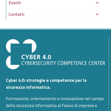
Alterna
Eventi
figlio
menu
Alterna
Contatti
figlio
menu
figlio
Cyber 4.0: strategie e competenze per la
sicurezza informatica.
Formazione, orientamento e innovazione nel campo
della sicurezza informatica al fianco di imprese e