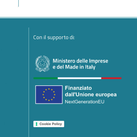
Con il supporto di:
ente: il
a perdita
forma
io remoto
ttive e
osa è
0 2026
Cookie Policy