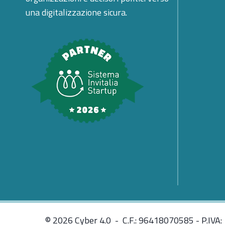
una digitalizzazione sicura.
© 2026 Cyber 4.0 - C.F.: 96418070585 - P.IVA