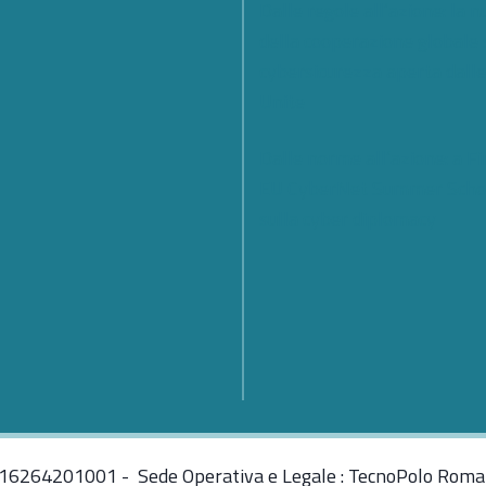
Dalle regole all’azione: la 
della cooperazione globale 
cybersicurezza aperta dall
Unite
Dalle norme all’azione: a Fi
EU CyberNet Summer Scho
sulla cyber diplomacy
: 16264201001 - Sede Operativa e Legale : TecnoPolo Roma 