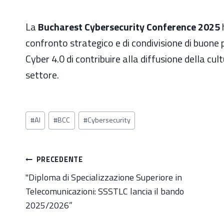
La
Bucharest Cybersecurity Conference 2025
confronto strategico e di condivisione di buone p
Cyber 4.0 di contribuire alla diffusione della cul
settore.
Tag
#
AI
#
BCC
#
Cybersecurity
articolo:
Navigazione
PRECEDENTE
articoli
"Diploma di Specializzazione Superiore in
Telecomunicazioni: SSSTLC lancia il bando
2025/2026”