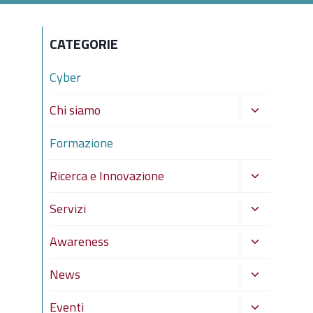
CATEGORIE
Cyber
Alterna
Chi siamo
menu
Formazione
figlio
Alterna
Ricerca e Innovazione
menu
Alterna
Servizi
figlio
menu
Alterna
Awareness
figlio
menu
Alterna
News
figlio
menu
Alterna
Eventi
figlio