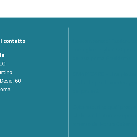
di contatto
La scomparsa di Teodoro Val
cordoglio di Cyber 4.0 per l
le
del suo primo Presidente
LO
rtino
SMARTCARE – Una piatta
 Desio, 60
scalabile per il monitoragg
Roma
dei pazienti
Cybersecurity; quali prospe
sfide per il futuro? Scopri c
emerso dal Forum Cyber 4.