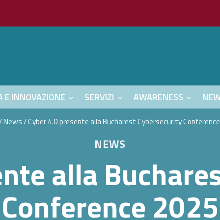
A E INNOVAZIONE
SERVIZI
AWARENESS
NE
/
News
/
Cyber 4.0 presente alla Bucharest Cybersecurity Conferenc
NEWS
nte alla Buchare
Conference 2025