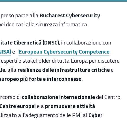
a preso parte alla
Bucharest Cybersecurity
pei dedicati alla sicurezza informatica.
itate Cibernetică (DNSC)
, in collaborazione con
NISA)
e l’
European Cybersecurity Competence
i, esperti e stakeholder di tutta Europa per discutere
ale
, alla
resilienza delle infrastrutture critiche
e
europeo più forte e interconnesso
.
ercorso di
collaborazione internazionale
del Centro,
 Centre europei
e a
promuovere attività
alizzato all’adeguamento delle PMI al
Cyber