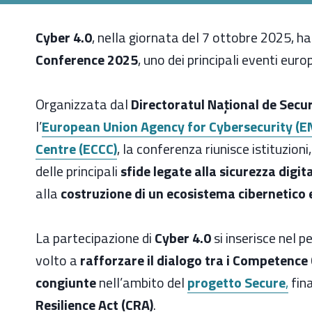
Cyber 4.0
, nella giornata del 7 ottobre 2025, h
Conference 2025
, uno dei principali eventi euro
Organizzata dal
Directoratul Național de Secur
l’
European Union Agency for Cybersecurity (E
Centre (ECCC)
, la conferenza riunisce istituzion
delle principali
sfide legate alla sicurezza digit
alla
costruzione di un ecosistema cibernetico 
La partecipazione di
Cyber 4.0
si inserisce nel p
volto a
rafforzare il dialogo tra i Competence
congiunte
nell’ambito del
progetto Secure
,
fin
Resilience Act (CRA)
.