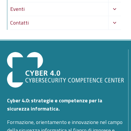
menu
Alterna
Eventi
figlio
menu
Alterna
Contatti
figlio
menu
figlio
Cyber 4.0: strategie e competenze per la
sicurezza informatica.
Formazione, orientamento e innovazione nel campo
della sicurezza informatica al fianco di imprese e