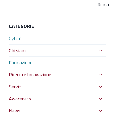
Roma
CATEGORIE
Cyber
Alterna
Chi siamo
menu
Formazione
figlio
Alterna
Ricerca e Innovazione
menu
Alterna
Servizi
figlio
menu
Alterna
Awareness
figlio
menu
Alterna
News
figlio