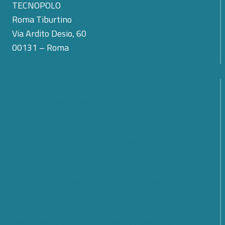
TECNOPOLO
Roma Tiburtino
Via Ardito Desio, 60
00131 – Roma
La scomparsa di Teodoro Valente: il cordoglio di
Cyber 4.0 per la perdita del suo primo Presidente
SMARTCARE – Una piattaforma scalabile per il
monitoraggio remoto dei pazienti
Cybersecurity; quali prospettive e sfide per il futuro?
Scopri cosa è emerso dal Forum Cyber 4.0 2026
Dalle regole all’azione: la nuova fase della