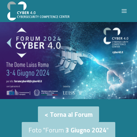
Salta
al
contenuto
< Torna al Forum
Foto "Forum
3 Giugno 2024
"