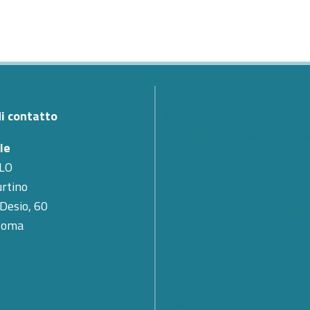
di contatto
La scomparsa di Teodoro Val
cordoglio di Cyber 4.0 per l
le
del suo primo Presidente
LO
rtino
SMARTCARE – Una piatta
 Desio, 60
scalabile per il monitoragg
Roma
dei pazienti
Cybersecurity; quali prospe
sfide per il futuro? Scopri c
emerso dal Forum Cyber 4.