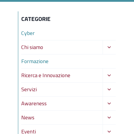
CATEGORIE
Cyber
Alterna
Chi siamo
menu
Formazione
figlio
Alterna
Ricerca e Innovazione
menu
Alterna
Servizi
figlio
menu
Alterna
Awareness
figlio
menu
Alterna
News
figlio
menu
Alterna
Eventi
figlio