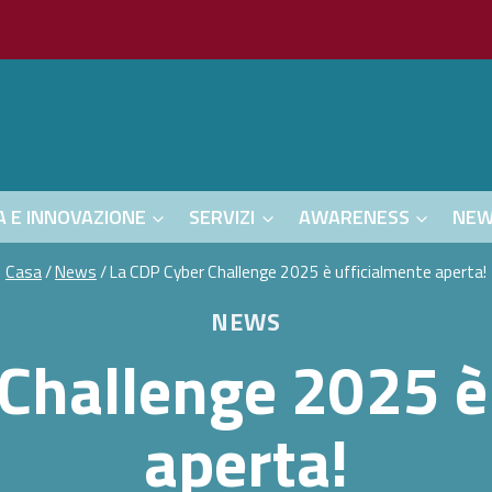
A E INNOVAZIONE
SERVIZI
AWARENESS
NE
Casa
/
News
/
La CDP Cyber Challenge 2025 è ufficialmente aperta!
NEWS
Challenge 2025 è
aperta!