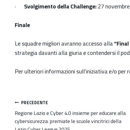
·
Svolgimento della Challenge:
27 novembre 
Finale
Le squadre migliori avranno accesso alla
“Final
strategia davanti alla giuria e contendersi il podi
Per ulteriori informazioni sull’iniziativa e/o per r
Navigazione
PRECEDENTE
articoli
Regione Lazio e Cyber 4.0 insieme per educare alla
cybersicurezza: premiate le scuole vincitrici della
Lazio Cyber League 2025