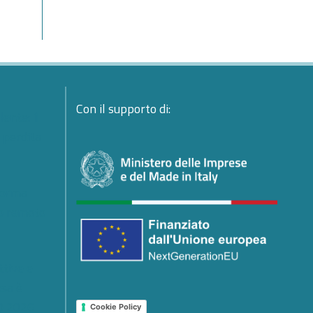
Con il supporto di:
ente: il
a perdita
forma
io remoto
ttive e
osa è
0 2026
Cookie Policy