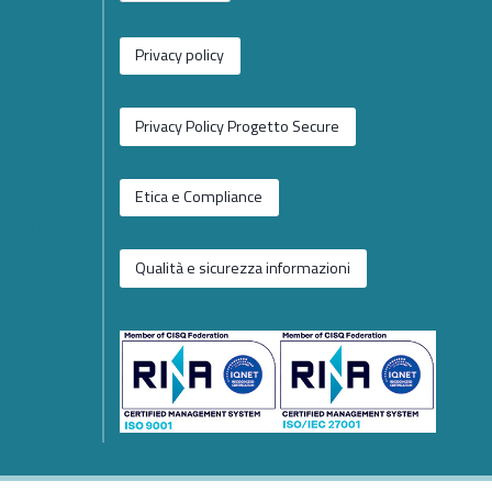
nuova fase
Privacy policy
sulla
e Nazioni
Privacy Policy Progetto Secure
renze la
Etica e Compliance
ol 2026
Qualità e sicurezza informazioni