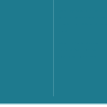
Dalle regole all’azione: la 
della cooperazione globale 
cybersicurezza aperta dall
Unite
Dalle norme all’azione: a Fi
EU CyberNet Summer Scho
sulla cyber diplomacy