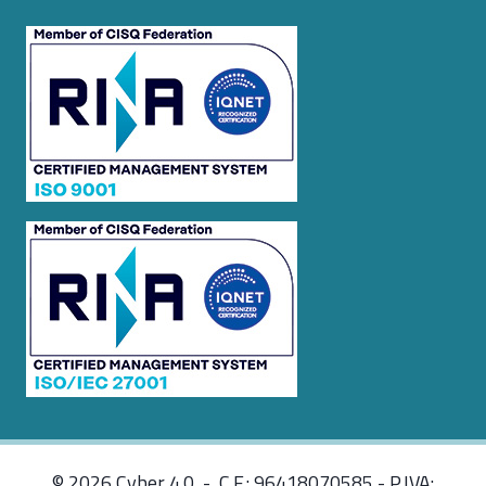
© 2026 Cyber 4.0 - C.F.: 96418070585 - P.IVA: