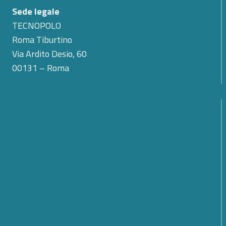
Sede legale
TECNOPOLO
Roma Tiburtino
Via Ardito Desio, 60
00131 – Roma
La scomparsa di Teodoro Valente: il cordoglio di
Cyber 4.0 per la perdita del suo primo Presidente
SMARTCARE – Una piattaforma scalabile per il
monitoraggio remoto dei pazienti
Cybersecurity; quali prospettive e sfide per il futuro?
Scopri cosa è emerso dal Forum Cyber 4.0 2026