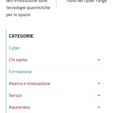
dell’innovazione sulle
ruolo del cyber range
tecnologie quantistiche
per lo spazio
CATEGORIE
Cyber
Alterna
Chi siamo
menu
Formazione
figlio
Alterna
Ricerca e Innovazione
menu
Alterna
Servizi
figlio
menu
Alterna
Awareness
figlio