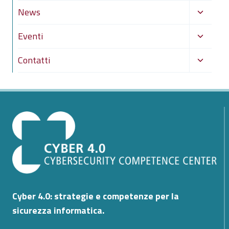
menu
Alterna
News
figlio
menu
Alterna
Eventi
figlio
menu
Alterna
Contatti
figlio
menu
figlio
Cyber 4.0: strategie e competenze per la
sicurezza informatica.