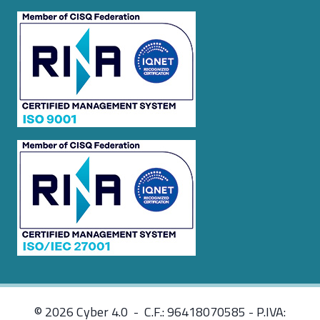
© 2026 Cyber 4.0 - C.F.: 96418070585 - P.IVA: