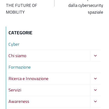
THE FUTURE OF
dalla cybersecurity
MOBILITY
spaziale
CATEGORIE
Cyber
Alterna
Chi siamo
menu
Formazione
figlio
Alterna
Ricerca e Innovazione
menu
Alterna
Servizi
figlio
menu
Alterna
Awareness
figlio
menu