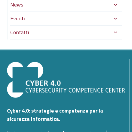
Alterna
News
figlio
menu
Alterna
Eventi
figlio
menu
Alterna
Contatti
figlio
menu
figlio
Cyber 4.0: strategie e competenze per la
sicurezza informatica.