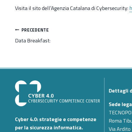
Visita il sito dell’Agenzia Catalana di Cybersecurity:
h
Navigazione
PRECEDENTE
articoli
Data Breakfast:
Dettagli 
Sede lega
TECNOPO
Cyber 4.0: strategie e competenze
Roma Tibu
per la sicurezza informatica.
Via Ardito