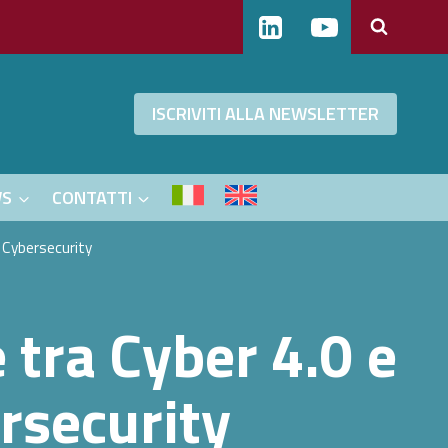
ISCRIVITI ALLA NEWSLETTER
WS
CONTATTI
i Cybersecurity
 tra Cyber 4.0 e
rsecurity