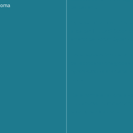
Roma
dei pazienti
Cybersecurity; quali prospe
sfide per il futuro? Scopri c
emerso dal Forum Cyber 4.
Dalle regole all’azione: la 
della cooperazione globale 
cybersicurezza aperta dall
Unite
Dalle norme all’azione: a Fi
EU CyberNet Summer Scho
sulla cyber diplomacy