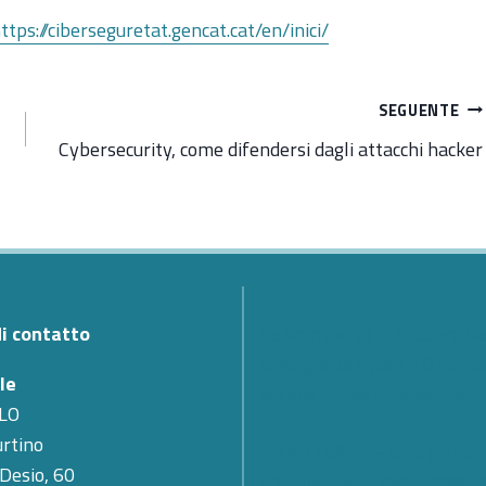
ttps://ciberseguretat.gencat.cat/en/inici/
SEGUENTE
Cybersecurity, come difendersi dagli attacchi hacker
di contatto
La scomparsa di Teodoro Val
cordoglio di Cyber 4.0 per l
le
del suo primo Presidente
LO
rtino
SMARTCARE – Una piatta
 Desio, 60
scalabile per il monitoragg