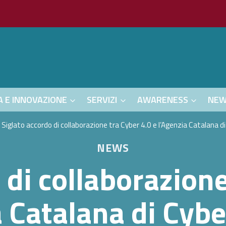
A E INNOVAZIONE
SERVIZI
AWARENESS
NE
Siglato accordo di collaborazione tra Cyber 4.0 e l’Agenzia Catalana d
NEWS
 di collaborazione
a Catalana di Cybe