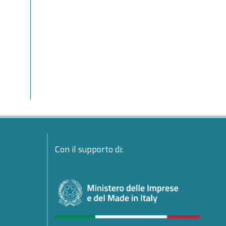
Con il supporto di:
ente: il
a perdita
forma
io remoto