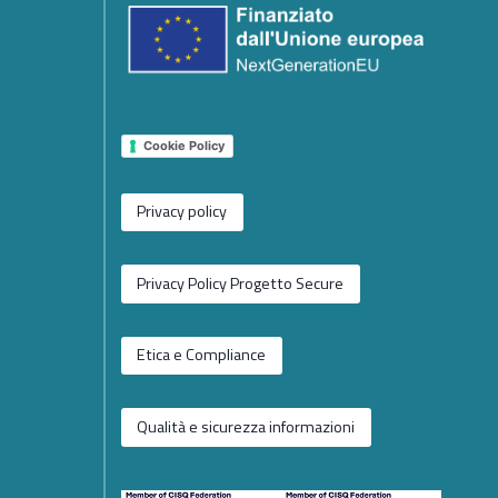
ttive e
osa è
0 2026
Cookie Policy
nuova fase
Privacy policy
sulla
e Nazioni
Privacy Policy Progetto Secure
renze la
Etica e Compliance
ol 2026
Qualità e sicurezza informazioni