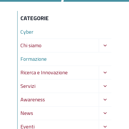
CATEGORIE
Cyber
Alterna
Chi siamo
menu
Formazione
figlio
Alterna
Ricerca e Innovazione
menu
Alterna
Servizi
figlio
menu
Alterna
Awareness
figlio
menu
Alterna
News
figlio
menu
Alterna
Eventi
figlio