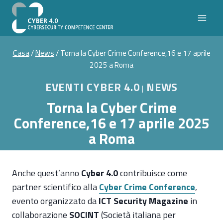
Salta
al
contenuto
Casa
/
News
/
Torna la Cyber Crime Conference,16 e 17 aprile
2025 a Roma
EVENTI CYBER 4.0
NEWS
|
Torna la Cyber Crime
Conference,16 e 17 aprile 2025
a Roma
Anche quest’anno
Cyber 4.0
contribuisce come
partner scientifico alla
Cyber Crime Conference
,
evento organizzato da
ICT Security Magazine
in
collaborazione
SOCINT
(Società italiana per