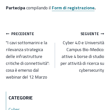
Partecipa
compilando il
Form di registrazione
.
Navigazione
PRECEDENTE
SEGUENTE
articoli
"I cavi sottomarini e la
Cyber 4.0 e Università
rilevanza strategica
Campus Bio-Medico:
delle infrastrutture
attive 4 borse di studio
critiche di connettività":
per attività di ricerca su
cosa è emerso dal
cybersecurity
webinar del 12 Marzo
CATEGORIE
Cyber