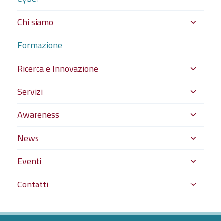
Alterna
Chi siamo
menu
Formazione
figlio
Alterna
Ricerca e Innovazione
menu
Alterna
Servizi
figlio
menu
Alterna
Awareness
figlio
menu
Alterna
News
figlio
menu
Alterna
Eventi
figlio
menu
Alterna
Contatti
figlio
menu
figlio