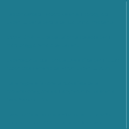
La scomparsa di Teodoro Valente: il cordoglio di
Cyber 4.0 per la perdita del suo primo Presidente
SMARTCARE – Una piattaforma scalabile per il
monitoraggio remoto dei pazienti
Cybersecurity; quali prospettive e sfide per il futuro?
Scopri cosa è emerso dal Forum Cyber 4.0 2026
Dalle regole all’azione: la nuova fase della
cooperazione globale sulla cybersicurezza aperta
dalle Nazioni Unite
Dalle norme all’azione: a Firenze la EU CyberNet
Summer School 2026 sulla cyber diplomacy