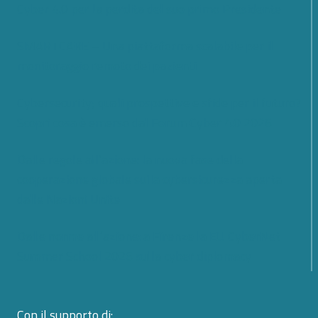
Cyber 4.0 per la perdita del suo primo Presidente
SMARTCARE – Una piattaforma scalabile per il
monitoraggio remoto dei pazienti
Cybersecurity; quali prospettive e sfide per il futuro?
Scopri cosa è emerso dal Forum Cyber 4.0 2026
Dalle regole all’azione: la nuova fase della
cooperazione globale sulla cybersicurezza aperta
dalle Nazioni Unite
Dalle norme all’azione: a Firenze la EU CyberNet
Summer School 2026 sulla cyber diplomacy
Con il supporto di: