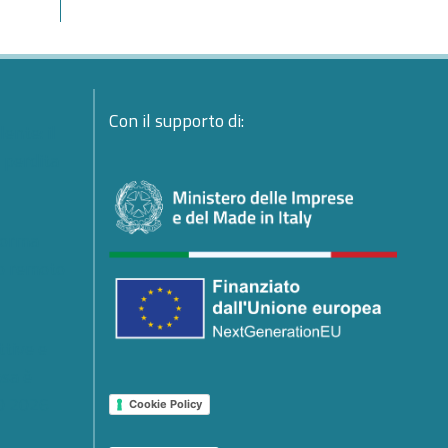
Con il supporto di:
ente: il
a perdita
forma
io remoto
ttive e
osa è
0 2026
Cookie Policy