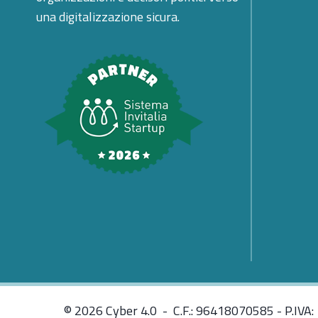
una digitalizzazione sicura.
© 2026 Cyber 4.0 - C.F.: 96418070585 - P.IVA