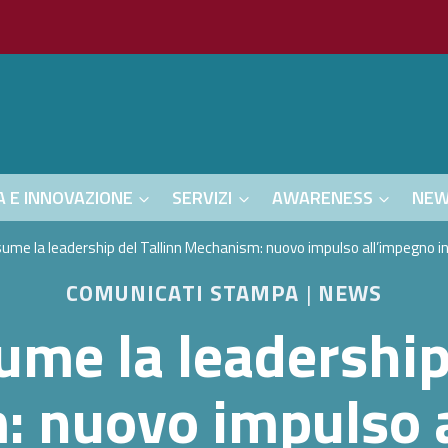
A E INNOVAZIONE
SERVIZI
AWARENESS
NE
ssume la leadership del Tallinn Mechanism: nuovo impulso all’impegno i
COMUNICATI STAMPA
|
NEWS
sume la leadership
 nuovo impulso 