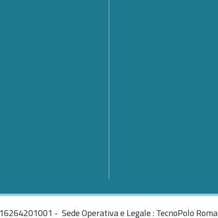
Dalle regole all’azione: la 
della cooperazione globale 
cybersicurezza aperta dall
Unite
Dalle norme all’azione: a Fi
EU CyberNet Summer Scho
sulla cyber diplomacy
: 16264201001 - Sede Operativa e Legale : TecnoPolo Roma 