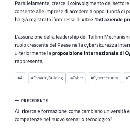
Parallelamente, cresce il coinvolgimento del settore
consente alle imprese di accedere a opportunità di pa
ha già registrato l’interesse di
oltre 150 aziende pr
L’assunzione della leadership del Tallinn Mechanism 
ruolo crescente del Paese nella cybersicurezza inter
ulteriormente la
proposizione internazionale di C
rappresenta.
Tag
#
AI
#
CapacityBuilding
#
Cyber
#
Cybersecurity
#
articolo:
Navigazione
PRECEDENTE
articoli
AI, ricerca e formazione: come cambiano università e
competenze nel nuovo scenario tecnologico?