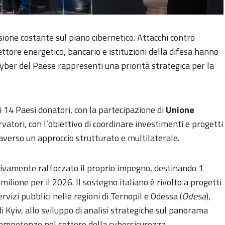
ione costante sul piano cibernetico. Attacchi contro
ettore energetico, bancario e istituzioni della difesa hanno
yber del Paese rappresenti una priorità strategica per la
i 14 Paesi donatori, con la partecipazione di
Unione
rvatori, con l’obiettivo di coordinare investimenti e progetti
raverso un approccio strutturato e multilaterale.
ssivamente rafforzato il proprio impegno, destinando 1
lione per il 2026. Il sostegno italiano è rivolto a progetti
ervizi pubblici nelle regioni di Ternopil e Odessa (
Odesa
),
i Kyiv, allo sviluppo di analisi strategiche sul panorama
competenze nel settore della cybersicurezza.