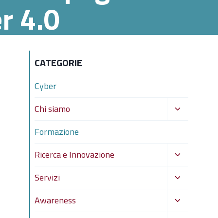
r 4.0
CATEGORIE
Cyber
Alterna
Chi siamo
menu
Formazione
figlio
Alterna
Ricerca e Innovazione
menu
Alterna
Servizi
figlio
menu
Alterna
Awareness
figlio
menu