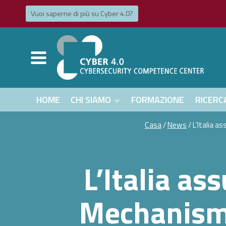
Salta
Vuoi saperne di più su Cyber ​​4.0?
al
contenuto
HOME
CHI SIAMO
FORMAZIONE
RICERC
Casa
/
News
/
L’Italia a
L’Italia as
Mechanism: