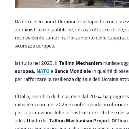
Da oltre dieci anni l’
Ucraina
è sottoposta a una press
amministrazioni pubbliche, infrastrutture critiche, s
reso evidente come il rafforzamento delle capacità c
sicurezza europea.
Istituito nel 2023, il
Tallinn Mechanism
riunisce ogg
europea,
NATO
e
Banca Mondiale
in qualità di osse
per rafforzare la resilienza digitale dell’Ucraina att
L’Italia, membro dell’iniziativa dal 2024, ha progre
milione di euro nel 2025 e confermando un ulteriore mi
per la protezione delle infrastrutture critiche e dei s
alle attività del
Tallinn Mechanism Project Office
d
cyber nazionale ucraino e alla formazione di nuove 