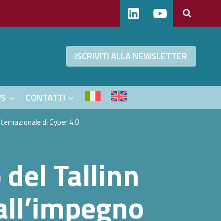
ISCRIVITI ALLA NEWSLETTER
WS
CONTATTI
nternazionale di Cyber 4.0
 del Tallinn
all’impegno