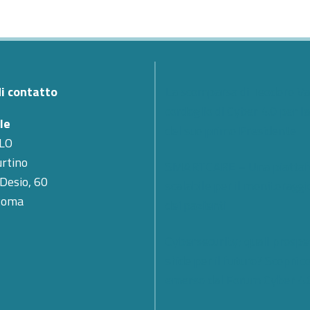
di contatto
La scomparsa di Teodoro Val
cordoglio di Cyber 4.0 per l
le
del suo primo Presidente
LO
rtino
SMARTCARE – Una piatta
 Desio, 60
scalabile per il monitoragg
Roma
dei pazienti
Cybersecurity; quali prospe
sfide per il futuro? Scopri c
emerso dal Forum Cyber 4.