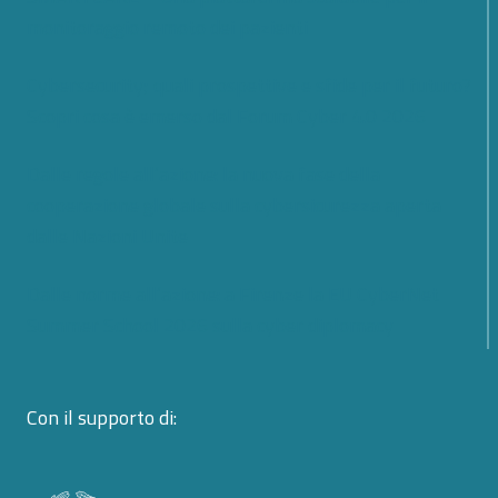
monitoraggio remoto dei pazienti
Cybersecurity; quali prospettive e sfide per il futuro?
Scopri cosa è emerso dal Forum Cyber 4.0 2026
Dalle regole all’azione: la nuova fase della
cooperazione globale sulla cybersicurezza aperta
dalle Nazioni Unite
Dalle norme all’azione: a Firenze la EU CyberNet
Summer School 2026 sulla cyber diplomacy
Con il supporto di: