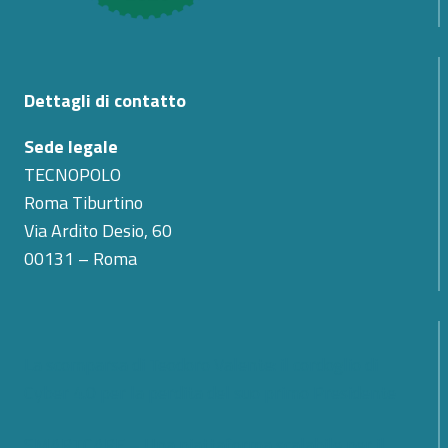
Dettagli di contatto
Sede legale
TECNOPOLO
Roma Tiburtino
Via Ardito Desio, 60
00131 – Roma
La scomparsa di Teodoro Valente: il cordoglio di
Cyber 4.0 per la perdita del suo primo Presidente
SMARTCARE – Una piattaforma scalabile per il