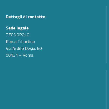
Dettagli di contatto
Sede legale
TECNOPOLO
Roma Tiburtino
Via Ardito Desio, 60
00131 – Roma
La scomparsa di Teodoro Valente: il cordoglio di
Cyber 4.0 per la perdita del suo primo Presidente
SMARTCARE – Una piattaforma scalabile per il
monitoraggio remoto dei pazienti