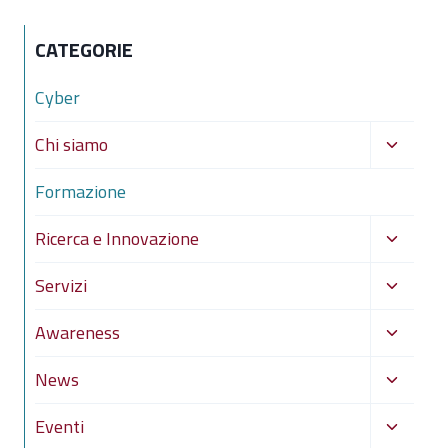
CATEGORIE
Cyber
Alterna
Chi siamo
menu
Formazione
figlio
Alterna
Ricerca e Innovazione
menu
Alterna
Servizi
figlio
menu
Alterna
Awareness
figlio
menu
Alterna
News
figlio
menu
Alterna
Eventi
figlio