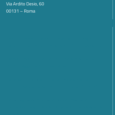
Via Ardito Desio, 60
00131 – Roma
La scomparsa di Teodoro Valente: il cordoglio di
Cyber 4.0 per la perdita del suo primo Presidente
SMARTCARE – Una piattaforma scalabile per il
monitoraggio remoto dei pazienti
Cybersecurity; quali prospettive e sfide per il futuro?
Scopri cosa è emerso dal Forum Cyber 4.0 2026
Dalle regole all’azione: la nuova fase della
cooperazione globale sulla cybersicurezza aperta
dalle Nazioni Unite