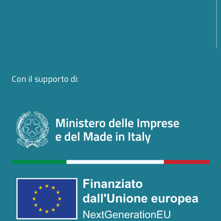
Dalle norme all’azione: a Firenze la EU CyberNet
Summer School 2026 sulla cyber diplomacy
Con il supporto di: