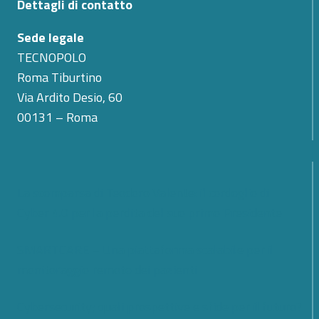
Dettagli di contatto
Sede legale
TECNOPOLO
Roma Tiburtino
Via Ardito Desio, 60
00131 – Roma
La scomparsa di Teodoro Valente: il cordoglio di
Cyber 4.0 per la perdita del suo primo Presidente
SMARTCARE – Una piattaforma scalabile per il
monitoraggio remoto dei pazienti
Cybersecurity; quali prospettive e sfide per il futuro?