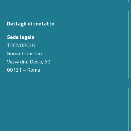
Dettagli di contatto
Sede legale
TECNOPOLO
Roma Tiburtino
Via Ardito Desio, 60
00131 – Roma
La scomparsa di Teodoro Valente: il cordoglio di
Cyber 4.0 per la perdita del suo primo Presidente
SMARTCARE – Una piattaforma scalabile per il