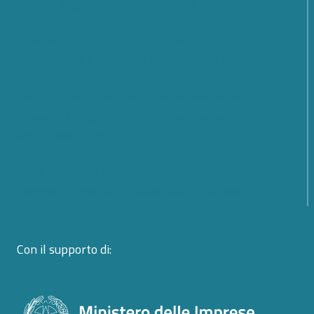
monitoraggio remoto dei pazienti
Cybersecurity; quali prospettive e sfide per il futuro?
Scopri cosa è emerso dal Forum Cyber 4.0 2026
Dalle regole all’azione: la nuova fase della
cooperazione globale sulla cybersicurezza aperta
dalle Nazioni Unite
Dalle norme all’azione: a Firenze la EU CyberNet
Summer School 2026 sulla cyber diplomacy
Con il supporto di: