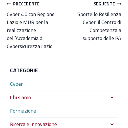
Navigazione
PRECEDENTE
SEGUENTE
articoli
Cyber 4.0 con Regione
Sportello Resilienza
Lazio e MUR per la
Cyber: il Centro di
realizzazione
Competenza a
dell’Accademia di
supporto delle PA
Cybersicurezza Lazio
CATEGORIE
Cyber
Alterna
Chi siamo
menu
Formazione
figlio
Alterna
Ricerca e Innovazione