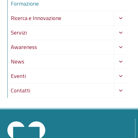
Formazione
figlio
Alterna
Ricerca e Innovazione
menu
Alterna
Servizi
figlio
menu
Alterna
Awareness
figlio
menu
Alterna
News
figlio
menu
Alterna
Eventi
figlio
menu
Alterna
Contatti
figlio
menu
figlio