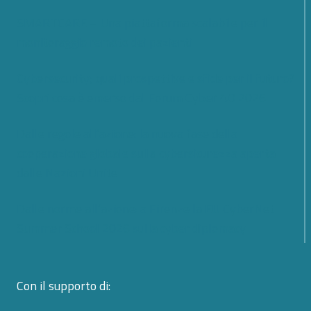
SMARTCARE – Una piattaforma scalabile per il
monitoraggio remoto dei pazienti
Cybersecurity; quali prospettive e sfide per il futuro?
Scopri cosa è emerso dal Forum Cyber 4.0 2026
Dalle regole all’azione: la nuova fase della
cooperazione globale sulla cybersicurezza aperta
dalle Nazioni Unite
Dalle norme all’azione: a Firenze la EU CyberNet
Summer School 2026 sulla cyber diplomacy
Con il supporto di: