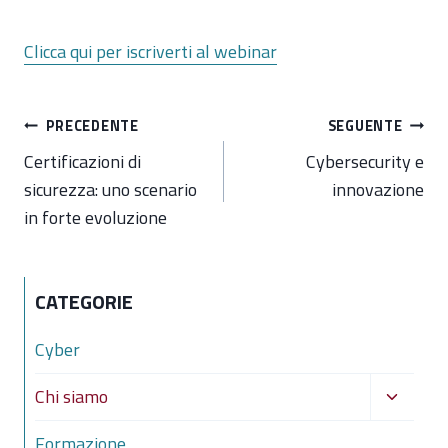
Clicca qui per iscriverti al webinar
Navigazione
PRECEDENTE
SEGUENTE
articoli
Certificazioni di
Cybersecurity e
sicurezza: uno scenario
innovazione
in forte evoluzione
CATEGORIE
Cyber
Alterna
Chi siamo
menu
Formazione