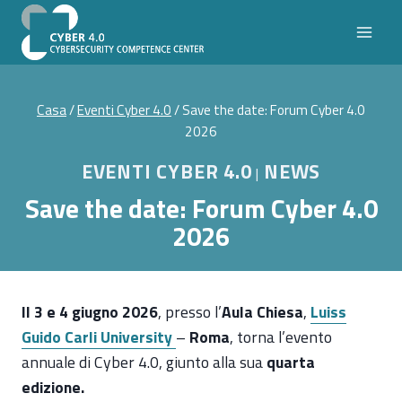
Salta
al
contenuto
Casa
/
Eventi Cyber 4.0
/
Save the date: Forum Cyber 4.0
2026
EVENTI CYBER 4.0
NEWS
|
Save the date: Forum Cyber 4.0
2026
Il 3 e 4 giugno 2026
, presso l’
Aula Chiesa
,
Luiss
Guido Carli University
–
Roma
, torna l’evento
annuale di Cyber 4.0, giunto alla sua
quarta
edizione.