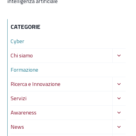
intelligenza artificiale
CATEGORIE
Cyber
Alterna
Chi siamo
menu
Formazione
figlio
Alterna
Ricerca e Innovazione
menu
Alterna
Servizi
figlio
menu
Alterna
Awareness
figlio
menu
Alterna
News
figlio
menu