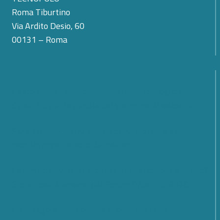
Roma Tiburtino
Via Ardito Desio, 60
00131 – Roma
La scomparsa di Teodoro Valente: il cordoglio di
Cyber 4.0 per la perdita del suo primo Presidente
SMARTCARE – Una piattaforma scalabile per il
monitoraggio remoto dei pazienti
Cybersecurity; quali prospettive e sfide per il futuro?
Scopri cosa è emerso dal Forum Cyber 4.0 2026
Dalle regole all’azione: la nuova fase della