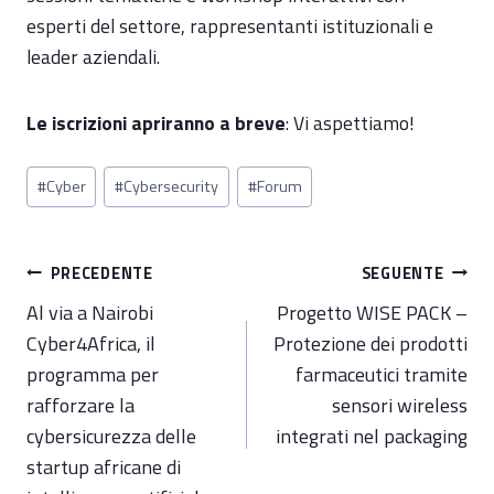
esperti del settore, rappresentanti istituzionali e
leader aziendali.
Le iscrizioni apriranno a breve
: Vi aspettiamo!
Tag
#
Cyber
#
Cybersecurity
#
Forum
articolo:
Navigazione
PRECEDENTE
SEGUENTE
articoli
Al via a Nairobi
Progetto WISE PACK –
Cyber4Africa, il
Protezione dei prodotti
programma per
farmaceutici tramite
rafforzare la
sensori wireless
cybersicurezza delle
integrati nel packaging
startup africane di