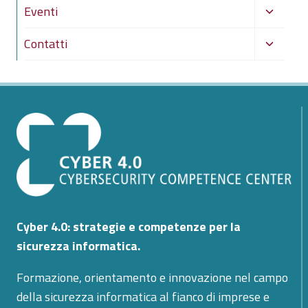
Alterna
Eventi
figlio
menu
Alterna
Contatti
figlio
menu
figlio
Cyber 4.0: strategie e competenze per la
sicurezza informatica.
Formazione, orientamento e innovazione nel campo
della sicurezza informatica al fianco di imprese e