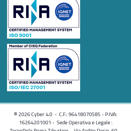
© 2026 Cyber 4.0 - C.F.: 96418070585 - P.IVA:
16264201001 - Sede Operativa e Legale :
TecnoPolo Roma Tiburtino – Via Ardito Desio, 60 –