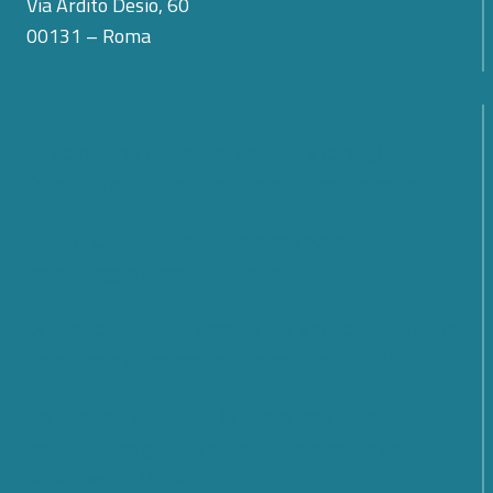
Via Ardito Desio, 60
00131 – Roma
La scomparsa di Teodoro Valente: il cordoglio di
Cyber 4.0 per la perdita del suo primo Presidente
SMARTCARE – Una piattaforma scalabile per il
monitoraggio remoto dei pazienti
Cybersecurity; quali prospettive e sfide per il futuro?
Scopri cosa è emerso dal Forum Cyber 4.0 2026
Dalle regole all’azione: la nuova fase della
cooperazione globale sulla cybersicurezza aperta
dalle Nazioni Unite