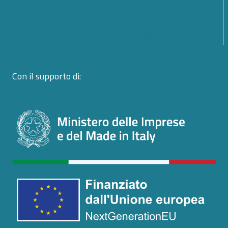
Dalle norme all’azione: a Firenze la EU CyberNet
Summer School 2026 sulla cyber diplomacy
Con il supporto di: