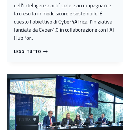
dell’intelligenza artificiale e accompagnarne
la crescita in modo sicuro e sostenibile. È
questo l’obiettivo di Cyber4Africa, l’iniziativa
lanciata da Cyber4.0 in collaborazione con l’AI
Hub for…
AL
LEGGI TUTTO
VIA
A
NAIROBI
CYBER4AFRICA,
IL
PROGRAMMA
PER
RAFFORZARE
LA
CYBERSICUREZZA
DELLE