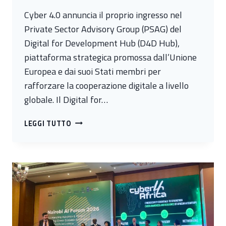
Cyber 4.0 annuncia il proprio ingresso nel
Private Sector Advisory Group (PSAG) del
Digital for Development Hub (D4D Hub),
piattaforma strategica promossa dall’Unione
Europea e dai suoi Stati membri per
rafforzare la cooperazione digitale a livello
globale. Il Digital for…
CYBER
LEGGI TUTTO
4.0
ENTRA
NEL
PRIVATE
SECTOR
ADVISORY
GROUP
DEL
D4D