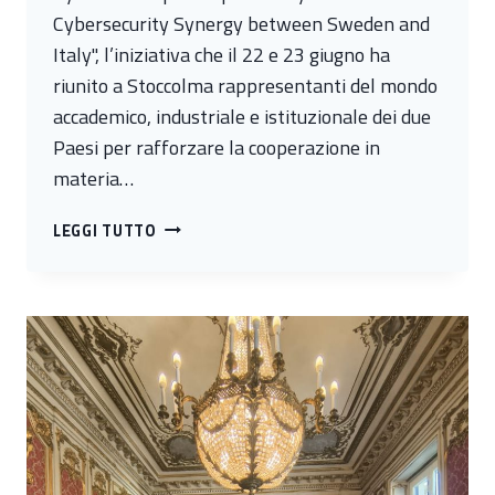
Cybersecurity Synergy between Sweden and
Italy", l’iniziativa che il 22 e 23 giugno ha
riunito a Stoccolma rappresentanti del mondo
accademico, industriale e istituzionale dei due
Paesi per rafforzare la cooperazione in
materia…
ITALIA-
LEGGI TUTTO
SVEZIA:
A
STOCCOLMA
DUE
GIORNI
DI
CONFRONTO
SULLA
CYBERSECURITY