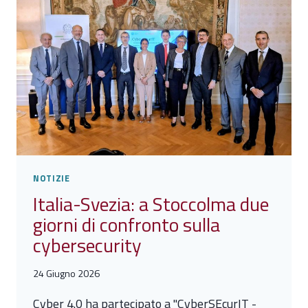
NUOVO
IMPULSO
ALL’IMPEGNO
INTERNAZIONALE
DI
CYBER
4.0
NOTIZIE
Italia-Svezia: a Stoccolma due
giorni di confronto sulla
cybersecurity
24 Giugno 2026
Cyber 4.0 ha partecipato a "CyberSEcurIT -