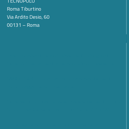
TECNOPOLO
Roma Tiburtino
Via Ardito Desio, 60
00131 – Roma
La scomparsa di Teodoro Valente: il cordoglio di
Cyber 4.0 per la perdita del suo primo Presidente
SMARTCARE – Una piattaforma scalabile per il
monitoraggio remoto dei pazienti
Cybersecurity; quali prospettive e sfide per il futuro?
Scopri cosa è emerso dal Forum Cyber 4.0 2026
Dalle regole all’azione: la nuova fase della