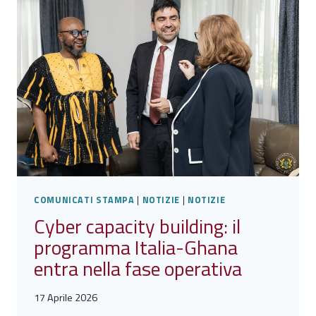
PER
RAFFORZARE
LA
COOPERAZIONE
IN
MATERIA
DI
CYBERSECURITY
COMUNICATI STAMPA
|
NOTIZIE
|
NOTIZIE
Cyber capacity building: il
programma Italia-Ghana
entra nella fase operativa
17 Aprile 2026